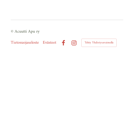
©
Acuutti Apu ry
Tietosuojaseloste
Evästeet
Tehty Yhdistysavaimella
Facebook
Instagram