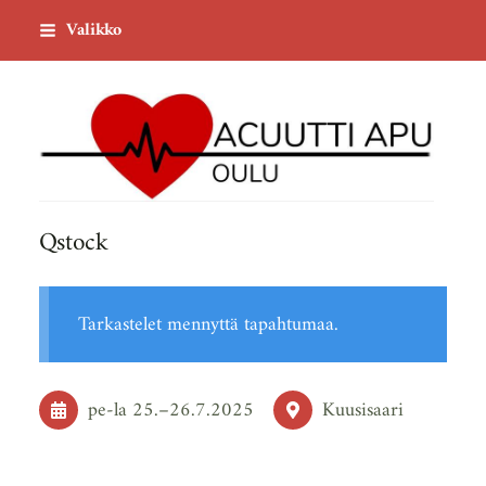
Siirry
Valikko
sivun
sisältöön
Acuutti Apu ry
Qstock
Tarkastelet mennyttä tapahtumaa.
pe-la
25.
–
26.7.2025
Kuusisaari