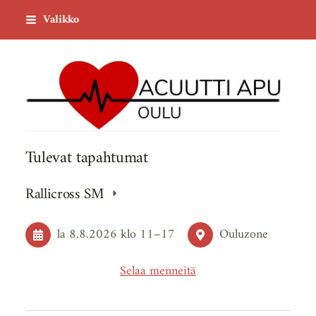
Siirry
Valikko
sivun
sisältöön
Acuutti Apu ry
Tulevat tapahtumat
Rallicross SM
la 8.8.2026
klo 11
–
17
Ouluzone
Selaa menneitä