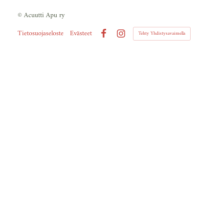
©
Acuutti Apu ry
Tietosuojaseloste
Evästeet
Tehty Yhdistysavaimella
Facebook
Instagram