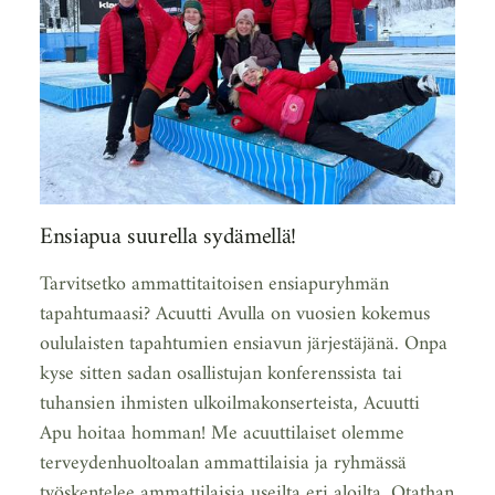
Ensiapua suurella sydämellä!
Tarvitsetko ammattitaitoisen ensiapuryhmän
tapahtumaasi? Acuutti Avulla on vuosien kokemus
oululaisten tapahtumien ensiavun järjestäjänä. Onpa
kyse sitten sadan osallistujan konferenssista tai
tuhansien ihmisten ulkoilmakonserteista, Acuutti
Apu hoitaa homman! Me acuuttilaiset olemme
terveydenhuoltoalan ammattilaisia ja ryhmässä
työskentelee ammattilaisia useilta eri aloilta. Otathan