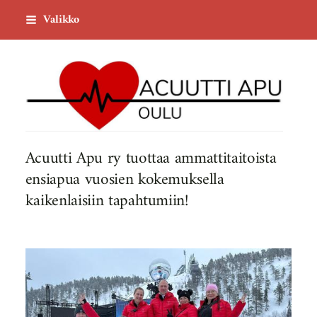
Siirry
Valikko
sivun
sisältöön
Acuutti Apu ry
Acuutti Apu ry tuottaa ammattitaitoista
ensiapua vuosien kokemuksella
kaikenlaisiin tapahtumiin!