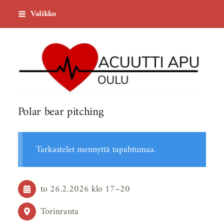
Siirry
Valikko
sivun
sisältöön
Acuutti Apu ry
Polar bear pitching
Tarkastelet mennyttä tapahtumaa.
to 26.2.2026
klo 17
–
20
Torinranta