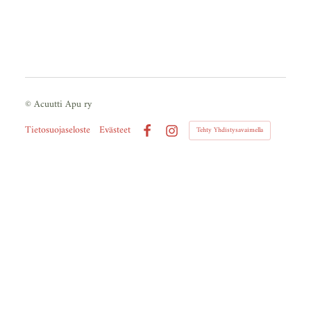
©
Acuutti Apu ry
Tietosuojaseloste
Evästeet
Tehty Yhdistysavaimella
Facebook
Instagram