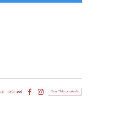
te
Evästeet
Tehty Yhdistysavaimella
Facebook
Instagram