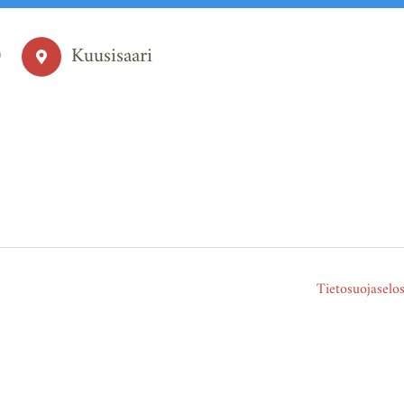
0
Kuusisaari
Tietosuojaselos