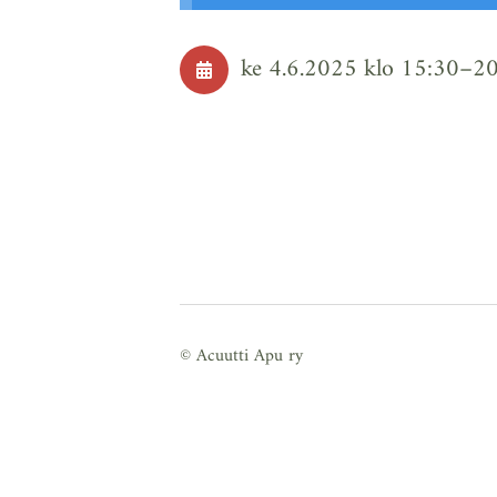
ke 4.6.2025
klo 15:30
–
2
©
Acuutti Apu ry