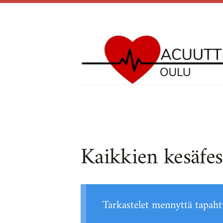
Siirry
sivun
sisältöön
Acuutti Apu ry
Kaikkien kesäfes
Tarkastelet mennyttä tapah